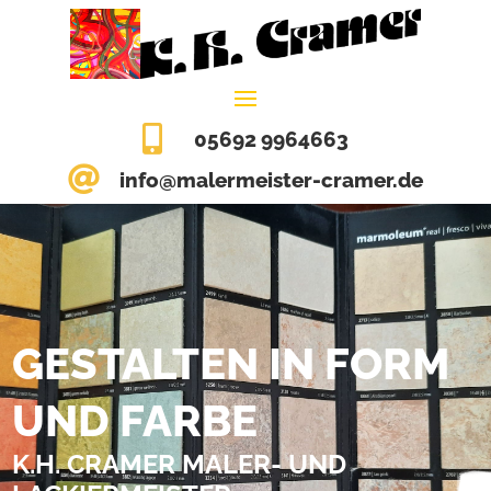

05692 9964663

info@malermeister-cramer.de
GESTALTEN IN FORM
UND FARBE
K.H. CRAMER MALER- UND